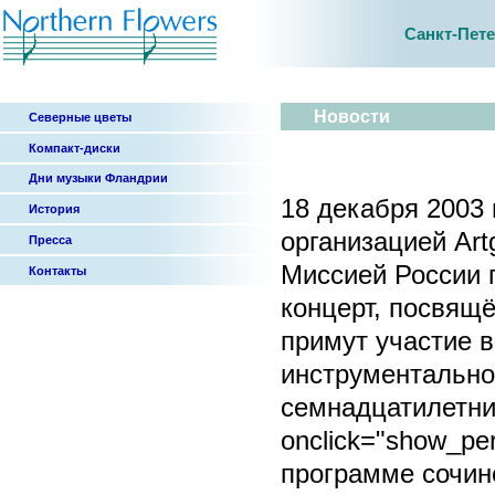
Санкт-Пет
Новости
Северные цветы
Компакт-диски
Дни музыки Фландрии
18 декабря 2003 
История
организацией Artg
Пресса
Миссией России 
Контакты
концерт, посвящ
примут участие 
инструментально
семнадцатилетний
onclick="show_pe
программе сочине