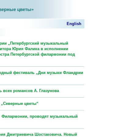
верные цветы»
English
ерии „Петербургский музыкальный
зитора Юрия Фалика в исполнении
естра Петербургской филармонии под
родный фестиваль „Дни музыки Фландрии
 всех романсов А. Глазунова
 „Северные цветы“
ом Филармонии, проводят музыкальный
рия Дмитриевича Шостаковича. Новый