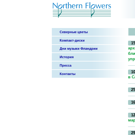
Северные цветы
Компакт-диски
15
арх
Дни музыки Фландрии
бли
История
упр
Пресса
10
Контакты
в С
25
16
12
мар
29