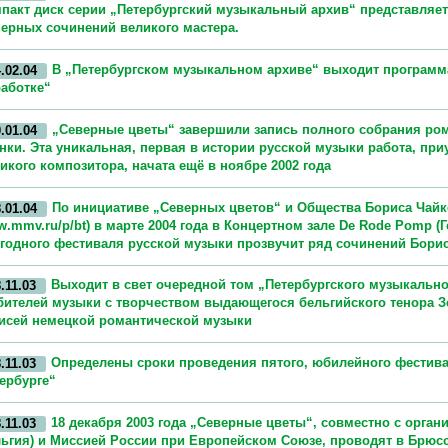
пакт диск серии „Петербургский музыкальный архив“ представляе
ерных сочинений великого мастера.
В „Петербургском музыкальном архиве“ выходит программ
.02.04
аботке“
„Северные цветы“ завершили запись полного собрания ро
.01.04
нки. Эта уникальная, первая в истории русской музыки работа, пр
икого композитора, начата ещё в ноябре 2002 года
По инициативе „Северных цветов“ и Общества Бориса Чайков
.01.04
.mmv.ru/p/bt) в марте 2004 года в Концертном зале De Rode Pomp (Г
годного фестиваля русской музыки прозвучит ряд сочинений Бори
Выходит в свет очередной том „Петербургского музыкальн
.11.03
ителей музыки с творчеством выдающегося бельгийского тенора Зе
исей немецкой романтической музыки
Определены сроки проведения пятого, юбилейного фестива
.11.03
ербурге“
18 декабря 2003 года „Северные цветы“, совместно с организ
.11.03
ьгия) и Миссией России при Европейском Союзе, проводят в Брюс