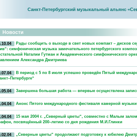
Санкт-Петербургский музыкальный альянс «Се
Новости
Рады сообщить о выходе в свет новых компакт – дисков с
.10.04
ив“: симфоническая музыка замечательного петербургского компо
стательной Наталии Гутман и Академического симфонического орк
авлением Александра Дмитриева
В период с 5 по 8 июля успешно проведён Пятый междуна
.07.04
анкт–Петербурге“
Завершена большая работа — впервые осуществлена запись
.05.04
Анонс Пятого международного фестиваля камерной музыки
.04.04
15 мая 2004 г. „Северный цветы“, совместно с Малым зал
.04.04
афон, посвящённый 200–летию со дня рождения М.И.Глинки
„Северные цветы“ продолжают подготовку к юбилею Дмит
.02.04