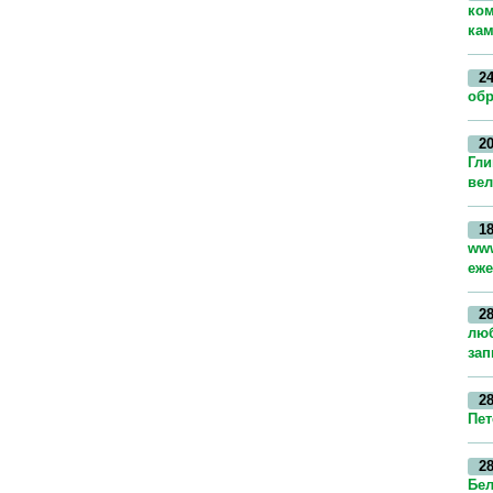
ком
кам
24
обр
20
Гли
вел
18
www
еже
28
люб
зап
28
Пет
28
Бел