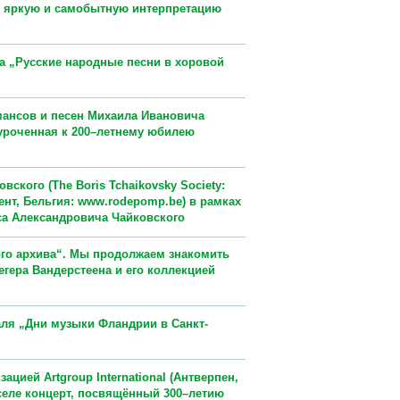
т яркую и самобытную интерпретацию
а „Русские народные песни в хоровой
мансов и песен Михаила Ивановича
иуроченная к 200–летнему юбилею
ского (The Boris Tchaikovsky Society:
ент, Бельгия: www.rodepomp.be) в рамках
са Александровича Чайковского
ого архива“. Мы продолжаем знакомить
гера Вандерстеена и его коллекцией
ля „Дни музыки Фландрии в Санкт-
ацией Artgroup International (Антверпен,
селе концерт, посвящённый 300–летию