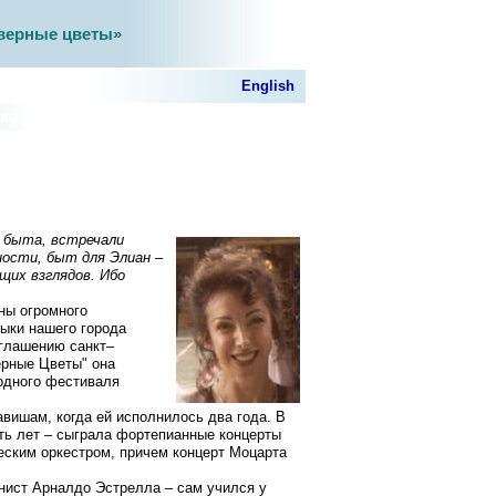
верные цветы»
English
ке
 быта, встречали
ности, быт для Элиан –
их взглядов. Ибо
ны огромного
ыки нашего города
иглашению санкт–
ерные Цветы" она
одного фестиваля
вишам, когда ей исполнилось два года. В
ть лет – сыграла фортепианные концерты
ским оркестром, причем концерт Моцарта
анист Арналдо Эстрелла – сам учился у