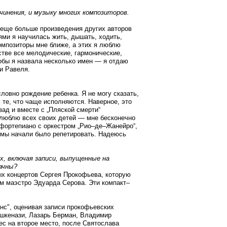
инения, и музыку многих композиторов.
 еще больше произведения других авторов
ми я научилась жить, дышать, ходить,
композиторы мне ближе, а этих я люблю
стве все мелодические, гармонические,
тобы я назвала несколько имен — я отдаю
и Равеля.
ловно рождение ребенка. Я не могу сказать,
 те, что чаще исполняются. Наверное, это
зад и вместе с „Пляской смерти“
о люблю всех своих детей — мне бесконечно
фортепиано с оркестром „Рио–де–Жанейро“,
ю мы начали было репетировать. Надеюсь
х, включая записи, выпущенные на
ачны?
ых концертов Сергея Прокофьева, которую
м маэстро Эдуарда Серова. Эти компакт–
нс", оценивая записи прокофьевских
Ашкенази, Лазарь Берман, Владимир
ес на второе место, после Святослава