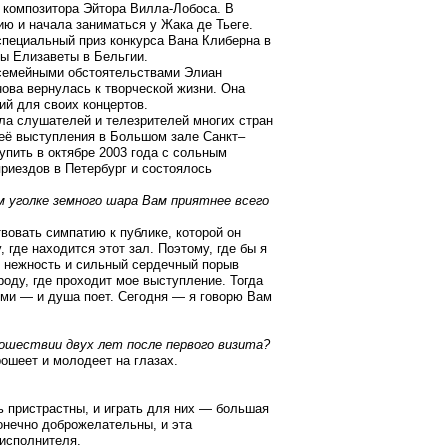
 композитора Эйтора Вилла-Лобоса. В
ю и начала заниматься у Жака де Тьеге.
специальный приз конкурса Вана Клиберна в
вы Елизаветы в Бельгии.
 семейными обстоятельствами Элиан
снова вернулась к творческой жизни. Она
ий для своих концертов.
ла слушателей и телезрителей многих стран
 её выступления в Большом зале Санкт–
пить в октябре 2003 года с сольным
приездов в Петербург и состоялось
м уголке земного шара Вам приятнее всего
вовать симпатию к публике, которой он
у, где находится этот зал. Поэтому, где бы я
ю нежность и сильный сердечный порыв
ороду, где проходит мое выступление. Тогда
ями — и душа поет. Сегодня — я говорю Вам
ошествии двух лет после первого визита?
ошеет и молодеет на глазах.
 пристрастны, и играть для них — большая
конечно доброжелательны, и эта
 исполнителя.