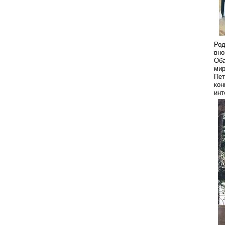
Род
вно
Оба
мир
Пет
кон
инт