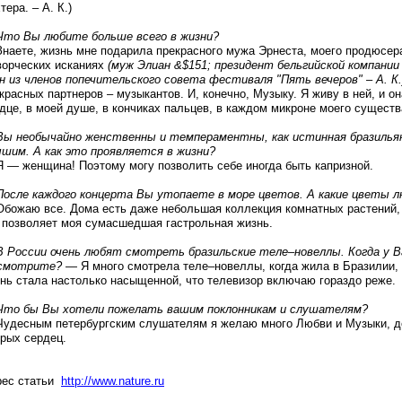
тера. – А. К.)
Что Вы любите больше всего в жизни?
наете, жизнь мне подарила прекрасного мужа Эрнеста, моего продюсера
ворческих исканиях
(муж Элиан &$151; президент бельгийской компани
н из членов попечительского совета фестиваля "Пять вечеров" – А. К.
красных партнеров – музыкантов. И, конечно, Музыку. Я живу в ней, и о
дце, в моей душе, в кончиках пальцев, в каждом микроне моего существ
Вы необычайно женственны и темпераментны, как истинная бразильян
шим. А как это проявляется в жизни?
 — женщина! Поэтому могу позволить себе иногда быть капризной.
После каждого концерта Вы утопаете в море цветов. А какие цветы
божаю все. Дома есть даже небольшая коллекция комнатных растений, 
 позволяет моя сумасшедшая гастрольная жизнь.
В России очень любят смотреть бразильские теле–новеллы. Когда у 
 смотрите?
— Я много смотрела теле–новеллы, когда жила в Бразилии, 
нь стала настолько насыщенной, что телевизор включаю гораздо реже.
Что бы Вы хотели пожелать вашим поклонникам и слушателям?
удесным петербургским слушателям я желаю много Любви и Музыки, дос
рых сердец.
рес статьи
http://www.nature.ru