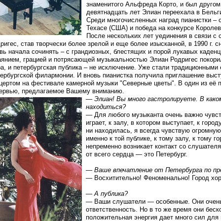
знаменитого Альфреда Корто, и был другом
девятнадцать лет Элиан переехала в Бельги
Среди многочисленных наград пианистки – 
Техасе (США) и победа на конкурсе Короле
После нескольких лет уединения в связи с
ригес, став творчески более зрелой и еще более изысканной, в 1990 г. 
вь начала сочинять – с грандиозных, блестящих и порой лукавых каденц
янием, грацией и потрясающей музыкальностью Элиан Родригес покори
а, и петербургская публика – не исключение. Уже стали традиционными
ербургской филармонии. И вновь пианистка получила приглашение высту
цертом на фестивале камерной музыки "Северные цветы". В один из её 
ервью, предлагаемое Вашему вниманию.
—
Элиан! Вы много гастролируете. В како
находиться?
— Для любого музыканта очень важно чувст
играет, к залу, в котором выступает, к город
ни находилась, я всегда чувствую огромну
именно к той публике, к тому залу, к тому г
непременно возникает контакт со слушател
от всего сердца — это Петербург.
—
Ваше впечатление от Петербурга по пр
— Восхитительно! Феноменально! Город хор
—
А публика?
— Ваши слушатели — особенные. Они очень
ответственность. Но в то же время они бес
положительная энергия дает много сил для