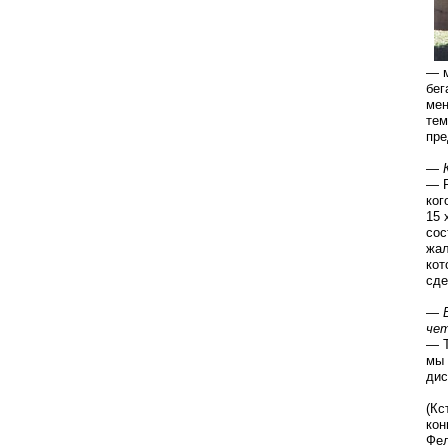
— м
бег
мен
тем
пре
—
— Р
ког
15 
сос
жал
кот
сде
—
чет
— Т
мы 
дис
(Кс
кон
Фел