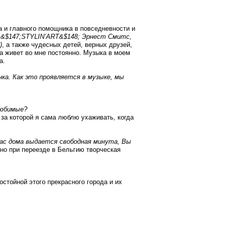
 и главного помощника в повседневности и
и &$147;STYLIN’ART&$148; Эрнест Смитс,
)
, а также чудесных детей, верных друзей,
на живет во мне постоянно. Музыка в моем
а.
ка. Как это проявляется в музыке, мы
 любимые?
за которой я сама люблю ухаживать, когда
Вас дома выдается свободная минута, Вы
но при переезде в Бельгию творческая
тойной этого прекрасного города и их