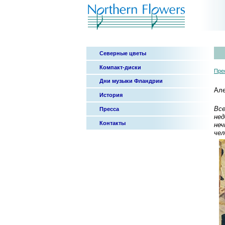
Северные цветы
Компакт-диски
Пре
Дни музыки Фландрии
Але
История
Все
Пресса
нед
Контакты
неч
чел