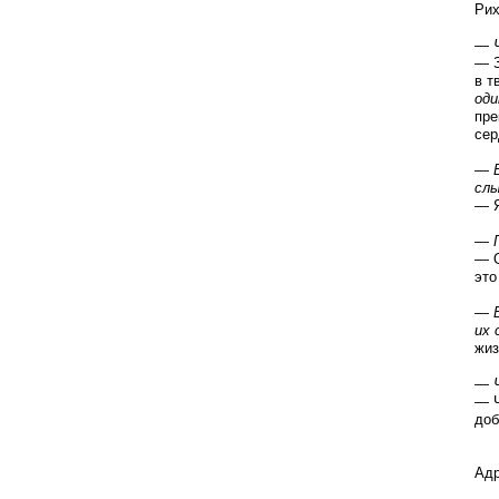
Рих
—
— З
в т
оди
пре
сер
—
слы
— Я
—
— О
это
—
их
жиз
—
— Ч
доб
Ад