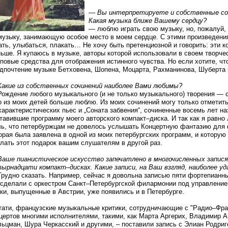
—
Вы интерпретируете и собственные соч
Какая музыка ближе Вашему сердцу?
— люблю играть свою музыку, но, пожалуй,
узыку, занимающую особое место в моем сердце. С этими произведения
ать, улыбаться, плакать… Не хочу быть претенциозной и говорить: эти 
ьше. Я купаюсь в музыке, авторы которой использовали в своем творче
повые средства для отображения истинного чувства. Но если хотите, ч
дпочтение музыке Бетховена, Шопена, Моцарта, Рахманинова, Шуберта 
Какие из собственных сочинений наиболее Вами любимы?
ождение любого музыкального (и не только музыкального) творения — с
о из моих детей больше люблю. Из моих сочинений могу только отметить
характеристических пьес и „Соната забвения“, сочиненные восемь лет на
тавившие программу моего авторского компакт–диска. И так как я равн
ь, что петербуржцам не довелось услышать Концертную фантазию для 
орая была заявлена в одной из моих петербургских программ, и котору
лать этот подарок вашим слушателям в другой раз.
Ваше пианистическое искусство запечатлено в многочисленных запися
ырнадцати компакт–дисках. Какие записи, на Ваш взгляд, наиболее уд
рудно сказать. Например, сейчас я довольна записью пяти фортепианн
сделали с оркестром Санкт–Петербургской филармонии под управление
ки, выпущенные в Австрии, уже появились и в Петербурге.
тати, французские музыкальные критики, сотрудничающие с "Радио–Фра
цертов многими исполнителями, такими, как Марта Аргерих, Владимир 
ьцман, Шура Черкасский и другими, – поставили запись с Элиан Родриг