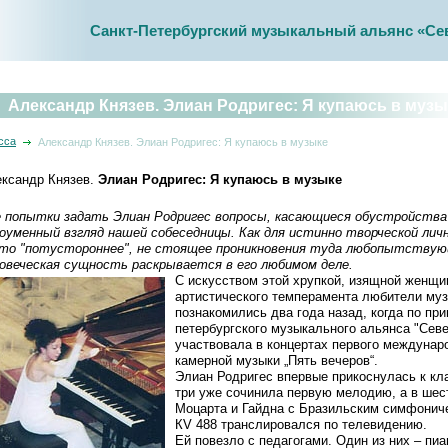
Санкт-Петербургский музыкальный альянс «Се
Александр Князев. Элиан Родригес: Я купаюсь в музы
сса
Александр Князев. Элиан Родригес: Я купаюсь в музыке
ксандр Князев.
Элиан Родригес: Я купаюсь в музыке
 попытки задать Элиан Родригес вопросы, касающиеся обустройства
оуменный взгляд нашей собеседницы. Как для истинно творческой лич
то "потустороннее", не стоящее проникновения туда любопытствующ
овеческая сущность раскрывается в его любимом деле.
С искусством этой хрупкой, изящной женщи
артистического темперамента любители муз
познакомились два года назад, когда по пр
петербургского музыкального альянса "Сев
участвовала в концертах первого междунар
камерной музыки „Пять вечеров“.
Элиан Родригес впервые прикоснулась к кла
три уже сочинила первую мелодию, а в шес
Моцарта и Гайдна с Бразильским симфониче
КV 488 транслировался по телевидению.
Ей повезло с педагогами. Один из них – пи